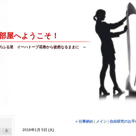
部屋へようこそ！
のふる里 イーハトーブ花巻から徒然なるままに ～
« 仕事納め
|
メイン
|
自由研究のお手伝
2016年1月 5日 (火)
土