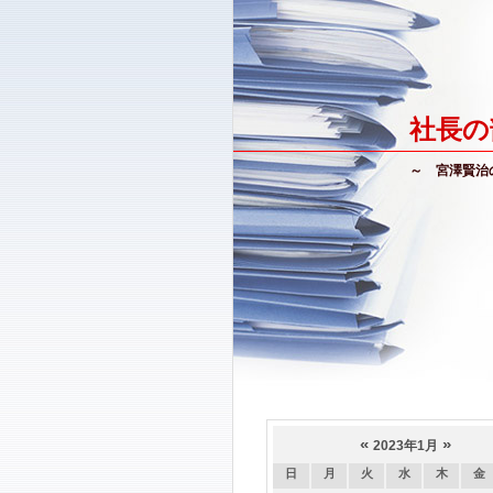
社長の
～ 宮澤賢治
«
»
2023年1月
日
月
火
水
木
金