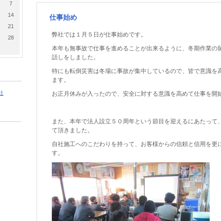
7
14
仕事始め
21
弊社では１月５日が仕事始めです。
28
本年も無事故で仕事を進めることが出来るように、冬期作業の
話しをしました。
特にも転倒災害は冬場に事故が集中しているので、皆で意識を
ます。
社
お正月休みが入ったので、安全に対する意識を高めて仕事を開
また、本年で法人設立５０周年という節目を迎えるにあたって
て頂きました。
自社施工へのこだわりを持って、お客様からの信頼と信用を更
す。