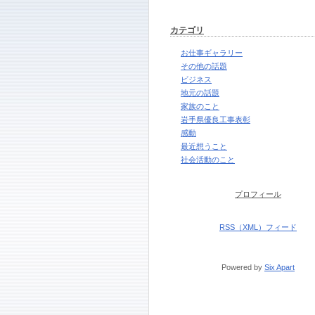
カテゴリ
お仕事ギャラリー
その他の話題
ビジネス
地元の話題
家族のこと
岩手県優良工事表彰
感動
最近想うこと
社会活動のこと
プロフィール
RSS（XML）フィード
Powered by
Six Apart